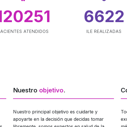
120251
8253
PACIENTES ATENDIDOS
ILE REALIZADAS
Nuestro
objetivo
.
C
Nuestro principal objetivo es cuidarte y
To
apoyarte en la decisión que decidas tomar
ex
s
libremente, somos expertos en salud de la
mé