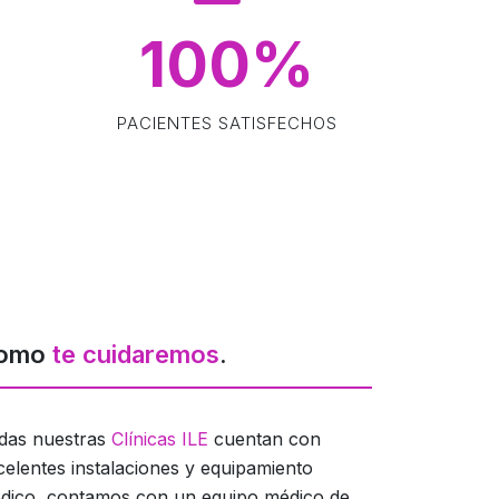
100
%
PACIENTES SATISFECHOS
omo
te cuidaremos
.
das nuestras
Clínicas ILE
cuentan con
celentes instalaciones y equipamiento
dico, contamos con un equipo médico de