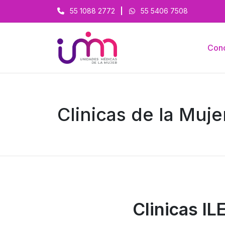
55 1088 2772
|
55 5406 7508
Con
Clinicas de la Muj
Clinicas IL