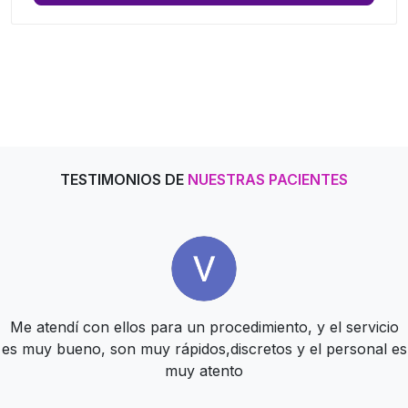
TESTIMONIOS DE
NUESTRAS PACIENTES
Tienen un muy bien servicio, todos son muy amables y te
Me atendí con ellos para un procedimiento, y el servicio
Estupenda atención desde hace más de 10 años. súper
es muy bueno, son muy rápidos,discretos y el personal es
atienden con delicadeza
profesionales
muy atento
ZAIRA GARCIA
BERE NUÑEZ