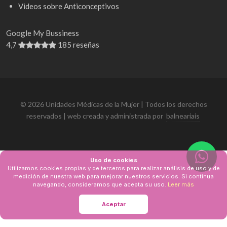
Videos sobre Anticonceptivos
Google My Bussiness
4,7
185 reseñas
© 2026 Unidades Médicas de la Mujer | Todos los derechos
reservados | web creada y administrada por
balneariais
Uso de cookies
Utilizamos cookies propias y de terceros para realizar análisis de uso y de
medición de nuestra web para mejorar nuestros servicios. Si continua
navegando, consideramos que acepta su uso.
Leer más
Aceptar