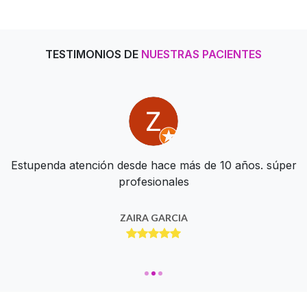
TESTIMONIOS DE
NUESTRAS PACIENTES
Me atendí con ellos para un procedimiento, y el servicio
Estupenda atención desde hace más de 10 años. súper
me parece una buena clínica con buena atención y
es muy bueno, son muy rápidos,discretos y el personal es
profesionales
servicio
muy atento
OSCAR ALFARO
ZAIRA GARCIA
VANIA GOMEZ