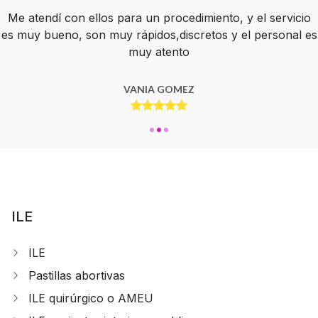
Tienen un muy bien servicio, todos son muy amables y te
Me atendí con ellos para un procedimiento, y el servicio
Estupenda atención desde hace más de 10 años. súper
es muy bueno, son muy rápidos,discretos y el personal es
atienden con delicadeza
profesionales
muy atento
ZAIRA GARCIA
BERE NUÑEZ
VANIA GOMEZ
ILE
ILE
Pastillas abortivas
ILE quirúrgico o AMEU