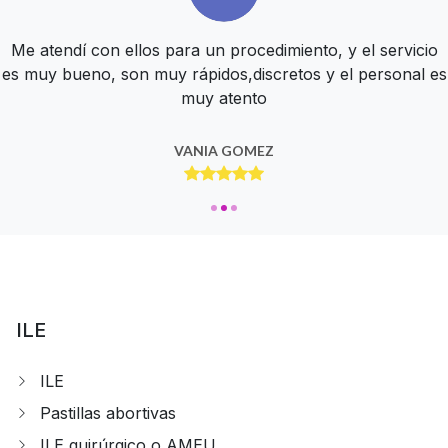
Tienen un muy bien servicio, todos son muy amables y te
Me atendí con ellos para un procedimiento, y el servicio
me parece una buena clínica con buena atención y
es muy bueno, son muy rápidos,discretos y el personal es
atienden con delicadeza
servicio
muy atento
OSCAR ALFARO
BERE NUÑEZ
VANIA GOMEZ
ILE
ILE
Pastillas abortivas
ILE quirúrgico o AMEU