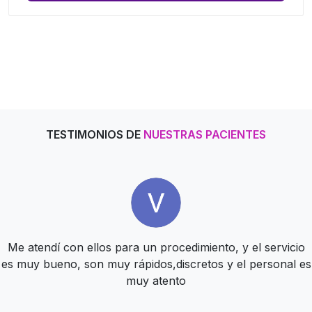
TESTIMONIOS DE
NUESTRAS PACIENTES
Tienen un muy bien servicio, todos son muy amables y te
Me atendí con ellos para un procedimiento, y el servicio
Estupenda atención desde hace más de 10 años. súper
es muy bueno, son muy rápidos,discretos y el personal es
atienden con delicadeza
profesionales
muy atento
ZAIRA GARCIA
BERE NUÑEZ