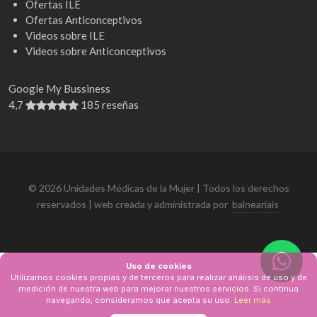
Ofertas ILE
Ofertas Anticonceptivos
Videos sobre ILE
Videos sobre Anticonceptivos
Google My Bussiness
4,7
185 reseñas
© 2026 Unidades Médicas de la Mujer | Todos los derechos
reservados | web creada y administrada por
balneariais
Uso de cookies
Utilizamos cookies propias y de terceros para realizar análisis de uso y de
medición de nuestra web para mejorar nuestros servicios. Si continua
navegando, consideramos que acepta su uso.
Leer más