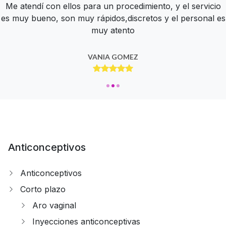
Tienen un muy bien servicio, todos son muy amables y te
Me atendí con ellos para un procedimiento, y el servicio
me parece una buena clínica con buena atención y
es muy bueno, son muy rápidos,discretos y el personal es
atienden con delicadeza
servicio
muy atento
OSCAR ALFARO
BERE NUÑEZ
VANIA GOMEZ
Anticonceptivos
Anticonceptivos
Corto plazo
Aro vaginal
Inyecciones anticonceptivas