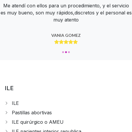
Tienen un muy bien servicio, todos son muy amables y te
Me atendí con ellos para un procedimiento, y el servicio
Estupenda atención desde hace más de 10 años. súper
es muy bueno, son muy rápidos,discretos y el personal es
atienden con delicadeza
profesionales
muy atento
ZAIRA GARCIA
BERE NUÑEZ
VANIA GOMEZ
ILE
ILE
Pastillas abortivas
ILE quirúrgico o AMEU
ILE pacientes interior republica