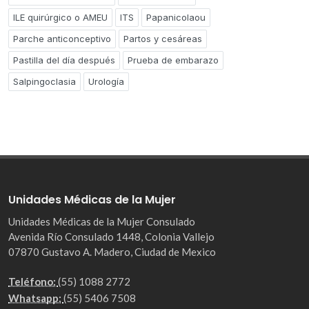
ILE quirúrgico o AMEU
ITS
Papanicolaou
Parche anticonceptivo
Partos y cesáreas
Pastilla del día después
Prueba de embarazo
Salpingoclasia
Urología
Unidades Médicas de la Mujer
Unidades Médicas de la Mujer Consulado
Avenida Río Consulado 1448, Colonia Vallejo
07870 Gustavo A. Madero, Ciudad de Mexico
Teléfono:
(55) 1088 2772
Whatsapp:
(55) 5406 7508