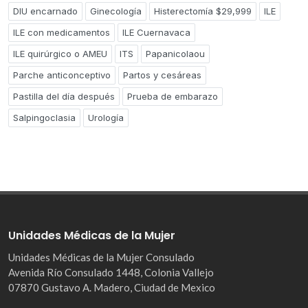
DIU encarnado
Ginecología
Histerectomía $29,999
ILE
ILE con medicamentos
ILE Cuernavaca
ILE quirúrgico o AMEU
ITS
Papanicolaou
Parche anticonceptivo
Partos y cesáreas
Pastilla del día después
Prueba de embarazo
Salpingoclasia
Urología
Unidades Médicas de la Mujer
Unidades Médicas de la Mujer Consulado
Avenida Río Consulado 1448, Colonia Vallejo
07870 Gustavo A. Madero, Ciudad de Mexico