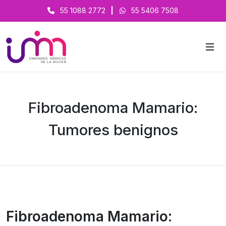
55 1088 2772
|
55 5406 7508
Fibroadenoma Mamario:
Tumores benignos
Fibroadenoma Mamario: