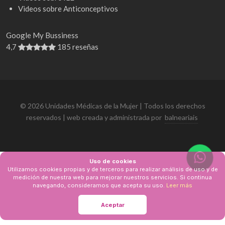
Videos sobre Anticonceptivos
Google My Bussiness
4,7
185 reseñas
© 2026 Unidades Médicas de la Mujer | Todos los derechos
reservados | web creada y administrada por
balneariais
Uso de cookies
Utilizamos cookies propias y de terceros para realizar análisis de uso y de
medición de nuestra web para mejorar nuestros servicios. Si continua
navegando, consideramos que acepta su uso.
Leer más
Aceptar