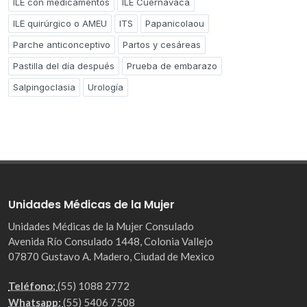
ILE con medicamentos
ILE Cuernavaca
ILE quirúrgico o AMEU
ITS
Papanicolaou
Parche anticonceptivo
Partos y cesáreas
Pastilla del día después
Prueba de embarazo
Salpingoclasia
Urología
Unidades Médicas de la Mujer
Unidades Médicas de la Mujer Consulado
Avenida Río Consulado 1448, Colonia Vallejo
07870 Gustavo A. Madero, Ciudad de Mexico
Teléfono:
(55) 1088 2772
Whatsapp:
(55) 5406 7508