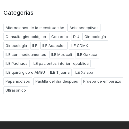
Categorias
Alteraciones de la menstruación
Anticonceptivos
Consulta ginecológica
Contacto
DIU
Ginecología
Ginecología
ILE
ILE Acapulco
ILE CDMX
ILE con medicamentos
ILE Mexicali
ILE Oaxaca
ILE Pachuca
ILE pacientes interior república
ILE quirúrgico o AMEU
ILE Tijuana
ILE Xalapa
Papanicolaou
Pastilla del día después
Prueba de embarazo
Ultrasonido