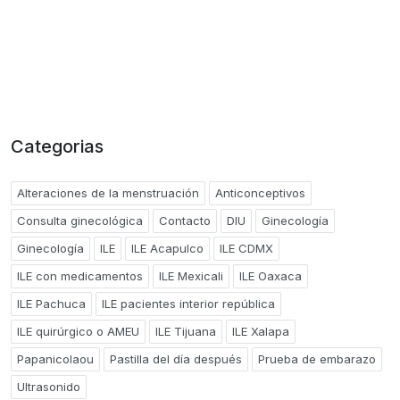
Categorias
Alteraciones de la menstruación
Anticonceptivos
Consulta ginecológica
Contacto
DIU
Ginecología
Ginecología
ILE
ILE Acapulco
ILE CDMX
ILE con medicamentos
ILE Mexicali
ILE Oaxaca
ILE Pachuca
ILE pacientes interior república
ILE quirúrgico o AMEU
ILE Tijuana
ILE Xalapa
Papanicolaou
Pastilla del día después
Prueba de embarazo
Ultrasonido