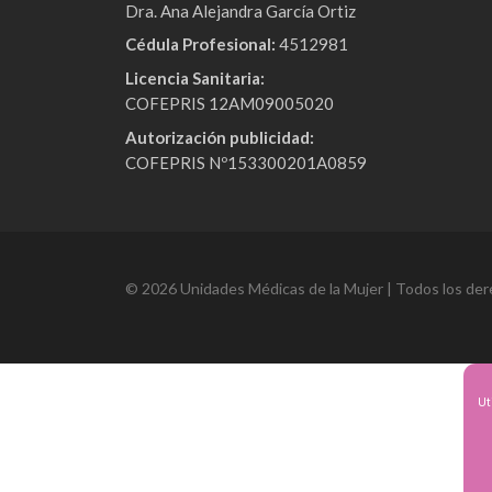
Dra. Ana Alejandra García Ortiz
Cédula Profesional:
4512981
Licencia Sanitaria:
COFEPRIS 12AM09005020
Autorización publicidad:
COFEPRIS Nº153300201A0859
© 2026 Unidades Médicas de la Mujer | Todos los der
Ut