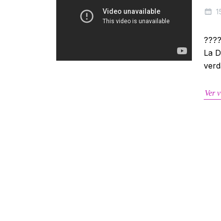
1
????
La D
verd
Ver v