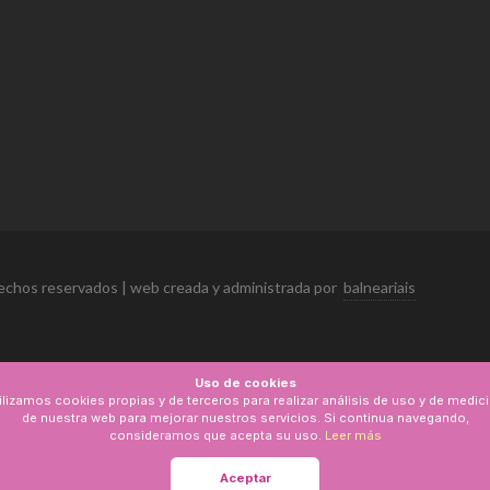
echos reservados | web creada y administrada por
balneariais
Uso de cookies
ilizamos cookies propias y de terceros para realizar análisis de uso y de medic
de nuestra web para mejorar nuestros servicios. Si continua navegando,
consideramos que acepta su uso.
Leer más
Aceptar