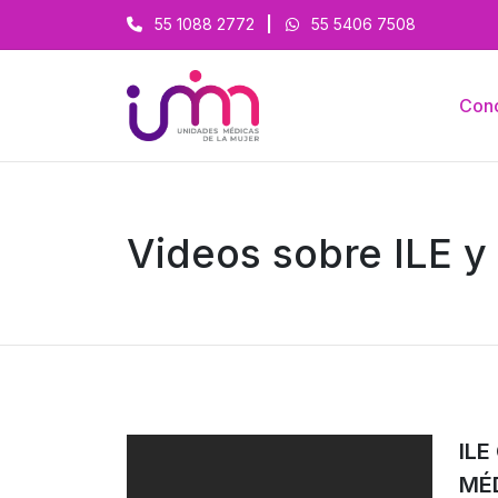
55 1088 2772
|
55 5406 7508
Con
Videos sobre ILE y
IL
MÉ