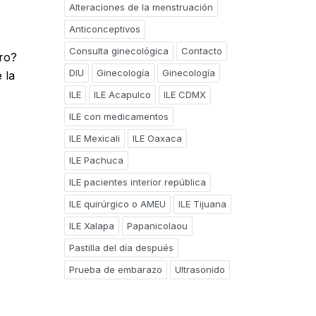
Alteraciones de la menstruación
Anticonceptivos
Consulta ginecológica
Contacto
uro?
DIU
Ginecología
Ginecología
 la
ILE
ILE Acapulco
ILE CDMX
ILE con medicamentos
ILE Mexicali
ILE Oaxaca
ILE Pachuca
ILE pacientes interior república
ILE quirúrgico o AMEU
ILE Tijuana
ILE Xalapa
Papanicolaou
Pastilla del día después
Prueba de embarazo
Ultrasonido