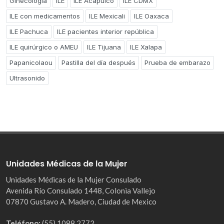
Ginecología
ILE
ILE Acapulco
ILE CDMX
ILE con medicamentos
ILE Mexicali
ILE Oaxaca
ILE Pachuca
ILE pacientes interior república
ILE quirúrgico o AMEU
ILE Tijuana
ILE Xalapa
Papanicolaou
Pastilla del día después
Prueba de embarazo
Ultrasonido
Unidades Médicas de la Mujer
Unidades Médicas de la Mujer Consulado
Avenida Río Consulado 1448, Colonia Vallejo
07870 Gustavo A. Madero, Ciudad de Mexico
Teléfono:
(55) 1088 2772