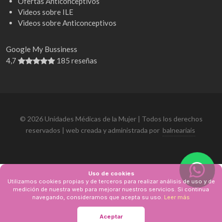
Ofertas Anticonceptivos
Videos sobre ILE
Videos sobre Anticonceptivos
Google My Bussiness
4,7
185 reseñas
© 2026 Unidades Médicas de la Mujer | Todos los derechos
reservados | web creada y administrada por
balneariais
Uso de cookies
Utilizamos cookies propias y de terceros para realizar análisis de uso y de
medición de nuestra web para mejorar nuestros servicios. Si continua
navegando, consideramos que acepta su uso.
Leer más
Aceptar