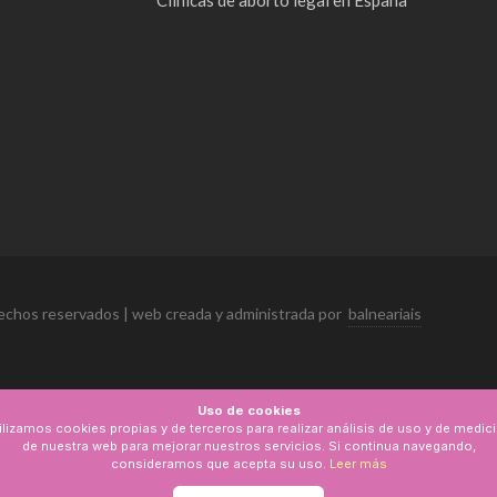
Clínicas de aborto legal en España
echos reservados | web creada y administrada por
balneariais
Uso de cookies
ilizamos cookies propias y de terceros para realizar análisis de uso y de medic
de nuestra web para mejorar nuestros servicios. Si continua navegando,
consideramos que acepta su uso.
Leer más