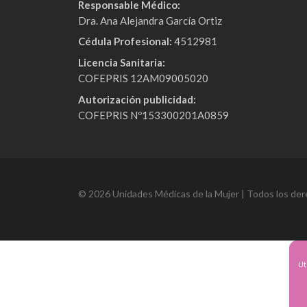
Responsable Médico:
Dra. Ana Alejandra García Ortiz
Cédula Profesional:
4512981
Licencia Sanitaria:
COFEPRIS 12AM09005020
Autorización publicidad:
COFEPRIS Nº153300201A0859
© 2026 Unidades Médicas de la Mujer | Todos los der
Ut