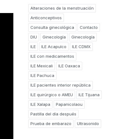
Alteraciones de la menstruación
Anticonceptivos
Consulta ginecológica
Contacto
DIU
Ginecología
Ginecología
ILE
ILE Acapulco
ILE CDMX
ILE con medicamentos
ILE Mexicali
ILE Oaxaca
ILE Pachuca
ILE pacientes interior república
ILE quirúrgico o AMEU
ILE Tijuana
ILE Xalapa
Papanicolaou
Pastilla del día después
Prueba de embarazo
Ultrasonido