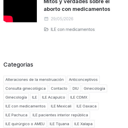
Mitos y verdades sobre el
aborto con medicamentos
29/05/2026
ILE con medicamentos
Categorias
Alteraciones de la menstruación
Anticonceptivos
Consulta ginecológica
Contacto
DIU
Ginecología
Ginecología
ILE
ILE Acapulco
ILE CDMX
ILE con medicamentos
ILE Mexicali
ILE Oaxaca
ILE Pachuca
ILE pacientes interior república
ILE quirúrgico o AMEU
ILE Tijuana
ILE Xalapa