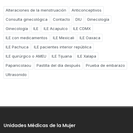
Alteraciones de la menstruación
Anticonceptivos
Consulta ginecológica
Contacto
DIU
Ginecología
Ginecología
ILE
ILE Acapulco
ILE CDMX
ILE con medicamentos
ILE Mexicali
ILE Oaxaca
ILE Pachuca
ILE pacientes interior república
ILE quirúrgico o AMEU
ILE Tijuana
ILE Xalapa
Papanicolaou
Pastilla del día después
Prueba de embarazo
Ultrasonido
Unidades Médicas de la Mujer