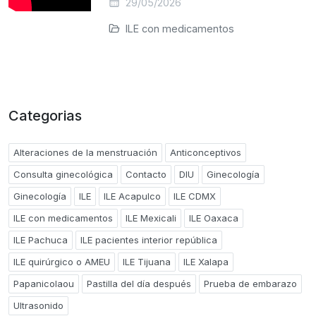
29/05/2026
ILE con medicamentos
Categorias
Alteraciones de la menstruación
Anticonceptivos
Consulta ginecológica
Contacto
DIU
Ginecología
Ginecología
ILE
ILE Acapulco
ILE CDMX
ILE con medicamentos
ILE Mexicali
ILE Oaxaca
ILE Pachuca
ILE pacientes interior república
ILE quirúrgico o AMEU
ILE Tijuana
ILE Xalapa
Papanicolaou
Pastilla del día después
Prueba de embarazo
Ultrasonido