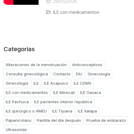
29/05/2026
ILE con medicamentos
Categorias
Alteraciones de la menstruación
Anticonceptivos
Consulta ginecológica
Contacto
DIU
Ginecología
Ginecología
ILE
ILE Acapulco
ILE CDMX
ILE con medicamentos
ILE Mexicali
ILE Oaxaca
ILE Pachuca
ILE pacientes interior república
ILE quirúrgico o AMEU
ILE Tijuana
ILE Xalapa
Papanicolaou
Pastilla del día después
Prueba de embarazo
Ultrasonido