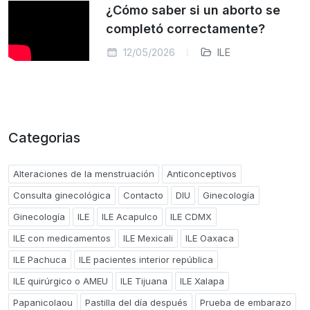
¿Cómo saber si un aborto se
completó correctamente?
12/05/2026
ILE
Categorias
Alteraciones de la menstruación
Anticonceptivos
Consulta ginecológica
Contacto
DIU
Ginecología
Ginecología
ILE
ILE Acapulco
ILE CDMX
ILE con medicamentos
ILE Mexicali
ILE Oaxaca
ILE Pachuca
ILE pacientes interior república
ILE quirúrgico o AMEU
ILE Tijuana
ILE Xalapa
Papanicolaou
Pastilla del día después
Prueba de embarazo